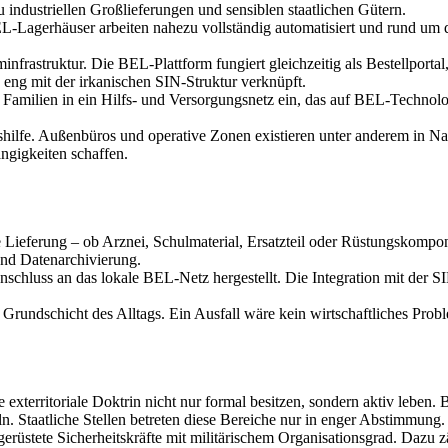
 industriellen Großlieferungen und sensiblen staatlichen Gütern.
-Lagerhäuser arbeiten nahezu vollständig automatisiert und rund um di
infrastruktur. Die BEL-Plattform fungiert gleichzeitig als Bestellporta
nd eng mit der irkanischen SIN-Struktur verknüpft.
ilien in ein Hilfs- und Versorgungsnetz ein, das auf BEL-Technologie b
shilfe. Außenbüros und operative Zonen existieren unter anderem in N
ngigkeiten schaffen.
jede Lieferung – ob Arznei, Schulmaterial, Ersatzteil oder Rüstungskom
nd Datenarchivierung.
chluss an das lokale BEL-Netz hergestellt. Die Integration mit der S
e Grundschicht des Alltags. Ein Ausfall wäre kein wirtschaftliches Prob
 exterritoriale Doktrin nicht nur formal besitzen, sondern aktiv lebe
eln. Staatliche Stellen betreten diese Bereiche nur in enger Abstimmung.
gerüstete Sicherheitskräfte mit militärischem Organisationsgrad. Dazu 