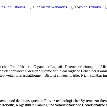
buns und Altoums
Die Staaten Wakondas
Tōyō no Teikoku
ischen Republik – ein Gigant der Logistik, Datenverarbeitung und Allt
nbieter entwickelt, dessen Systeme tief in das tägliche Leben der irka
tadtweiten Lieferplattformen: BEL ist allgegenwärtig. Nicht sichtbar 
eferketten und den konsequenten Einsatz technologischer Systeme zur S
auf Robotik, KI-gestützte Planung und vorausschauende Bedarfsanalyse 