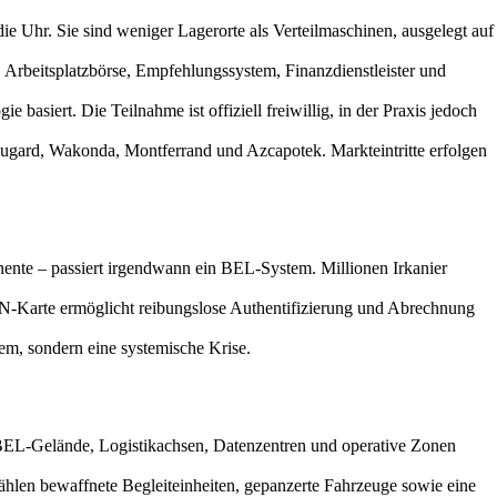
e Uhr. Sie sind weniger Lagerorte als Verteilmaschinen, ausgelegt auf
l, Arbeitsplatzbörse, Empfehlungssystem, Finanzdienstleister und
asiert. Die Teilnahme ist offiziell freiwillig, in der Praxis jedoch
augard, Wakonda, Montferrand und Azcapotek. Markteintritte erfolgen
ponente – passiert irgendwann ein BEL-System. Millionen Irkanier
IN-Karte ermöglicht reibungslose Authentifizierung und Abrechnung
lem, sondern eine systemische Krise.
n. BEL-Gelände, Logistikachsen, Datenzentren und operative Zonen
zählen bewaffnete Begleiteinheiten, gepanzerte Fahrzeuge sowie eine