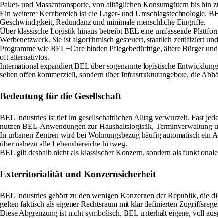
Paket- und Massentransporte, von alltäglichen Konsumgütern bis hin zu
Ein weiterer Kernbereich ist die Lager- und Umschlagstechnologie. BEL
Geschwindigkeit, Redundanz und minimale menschliche Eingriffe.
Über klassische Logistik hinaus betreibt BEL eine umfassende Plattform
Werbenetzwerk. Sie ist algorithmisch gesteuert, staatlich zertifiziert u
Programme wie BEL+Care binden Pflegebedürftige, ältere Bürger und Fam
oft alternativlos.
International expandiert BEL über sogenannte logistische Entwicklung
selten offen kommerziell, sondern über Infrastrukturangebote, die Abhä
Bedeutung für die Gesellschaft
BEL Industries ist tief im gesellschaftlichen Alltag verwurzelt. Fast 
nutzen BEL-Anwendungen zur Haushaltslogistik, Terminverwaltung u
In urbanen Zentren wird bei Wohnungsbezug häufig automatisch ein Ans
über nahezu alle Lebensbereiche hinweg.
BEL gilt deshalb nicht als klassischer Konzern, sondern als funktional
Exterritorialität und Konzernsicherheit
BEL Industries gehört zu den wenigen Konzernen der Republik, die die
gelten faktisch als eigener Rechtsraum mit klar definierten Zugriffsreg
Diese Abgrenzung ist nicht symbolisch. BEL unterhält eigene, voll aus