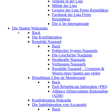
Verkehr in der Liga
Militär der Liga
Gesetze der Liga Freier Republiken
Factbook der Liga Freier
Republiken
Die 4,5te Internationale
Die Staaten Wakondas
Back
Die Konföderation
Republik Naugard
Back
Politisches System Naugards
Die Geschichte Naulands
Streitkräfte Naugards
Verfassung Naugards
Republik Naugard – Ursprung &
Wesen eines Staates aus vielen
République Libre de Montferrand
Back
Parti Républicain Intégraliste (PRI)
Alliance Démocratique Rationaliste
(ADR)
Konföderation Wakonda
Die Jadeföderation von Azcapotek
Back