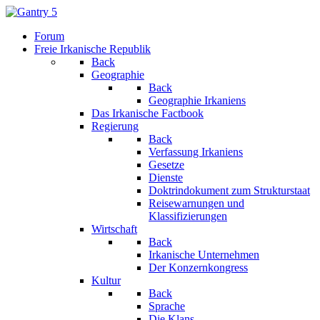
Forum
Freie Irkanische Republik
Back
Geographie
Back
Geographie Irkaniens
Das Irkanische Factbook
Regierung
Back
Verfassung Irkaniens
Gesetze
Dienste
Doktrindokument zum Strukturstaat
Reisewarnungen und
Klassifizierungen
Wirtschaft
Back
Irkanische Unternehmen
Der Konzernkongress
Kultur
Back
Sprache
Die Klans