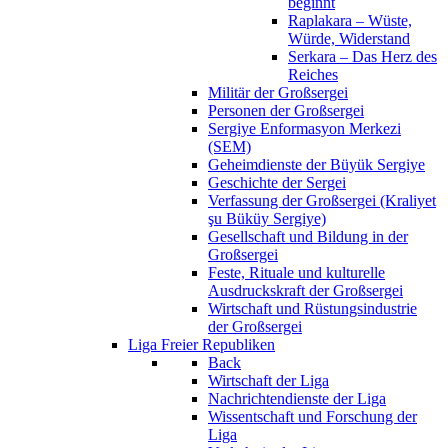
beginnt
Raplakara – Wüste,
Würde, Widerstand
Serkara – Das Herz des
Reiches
Militär der Großsergei
Personen der Großsergei
Sergiye Enformasyon Merkezi
(SEM)
Geheimdienste der Büyük Sergiye
Geschichte der Sergei
Verfassung der Großsergei (Kraliyet
şu Büküy Sergiye)
Gesellschaft und Bildung in der
Großsergei
Feste, Rituale und kulturelle
Ausdruckskraft der Großsergei
Wirtschaft und Rüstungsindustrie
der Großsergei
Liga Freier Republiken
Back
Wirtschaft der Liga
Nachrichtendienste der Liga
Wissentschaft und Forschung der
Liga