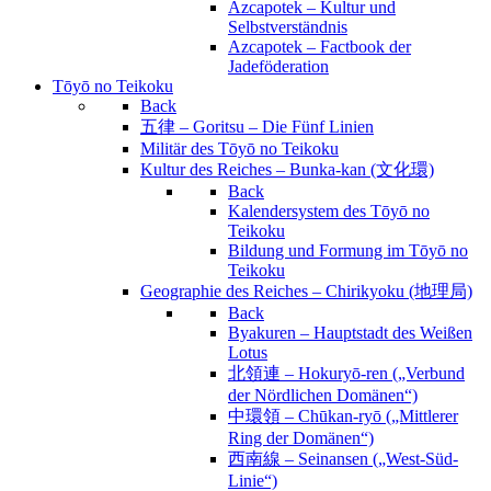
Azcapotek – Kultur und
Selbstverständnis
Azcapotek – Factbook der
Jadeföderation
Tōyō no Teikoku
Back
五律 – Goritsu – Die Fünf Linien
Militär des Tōyō no Teikoku
Kultur des Reiches – Bunka-kan (文化環)
Back
Kalendersystem des Tōyō no
Teikoku
Bildung und Formung im Tōyō no
Teikoku
Geographie des Reiches – Chirikyoku (地理局)
Back
Byakuren – Hauptstadt des Weißen
Lotus
北領連 – Hokuryō-ren („Verbund
der Nördlichen Domänen“)
中環領 – Chūkan-ryō („Mittlerer
Ring der Domänen“)
西南線 – Seinansen („West-Süd-
Linie“)