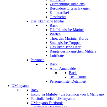
Zeitrechnung Irkaniens
Besondere Orte in Irkanien
Kulturartikel
Geschichte
Das Irkanische Militär
Back
DIe Irkanische Marine
Waffen
Thor, das Marinier Korps
Strategische Truppen
Das Irkanische Heer
Ränge des irkanischen Militärs
Luftflotte
Personen
Back
Alrun Amalbalde
Back
Titel Alruns
Personenliste, Detailliert
UManyano
Back
Inkolo ya Mafube - die Religion von UManyano
Persönlichkeiten UManyanos
UManyano Factbook