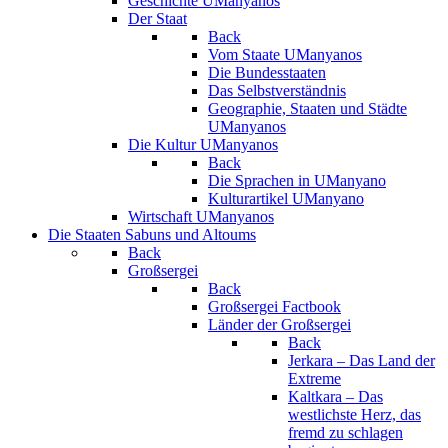
Geschichte UManyanos
Der Staat
Back
Vom Staate UManyanos
Die Bundesstaaten
Das Selbstverständnis
Geographie, Staaten und Städte
UManyanos
Die Kultur UManyanos
Back
Die Sprachen in UManyano
Kulturartikel UManyano
Wirtschaft UManyanos
Die Staaten Sabuns und Altoums
Back
Großsergei
Back
Großsergei Factbook
Länder der Großsergei
Back
Jerkara – Das Land der
Extreme
Kaltkara – Das
westlichste Herz, das
fremd zu schlagen