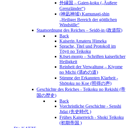
外縁国 – Gaien-koku („Äußere
Grenzländer“)
(神凪神域) Kamunagi-shin
„Heiliger Bereich der göttlichen
Windstille“
Staatsordnung des Reiches – Seidō-in (政道院)
Back
Kaiserin Amateru Himeka
Sprache, Titel und Protokoll im
Tōyō no Teikoku
Kōsei-monjo – Schriften kaiserlicher
Heiligkeit
Reinheit der Verwaltung – Kiyome
no Michi (清めの道)
Stimme der Erkannten Klarheit -
Shōtoku no Koe (照得の声)
Geschichte des Reiches - Teikoku no Rekishi (帝
国の歴史)
Back
Vorchristliche Geschichte - Senshi
Jidai (先史時代 )
Frühes Kaiserreich - Shoki Teikoku
(初期帝国 )