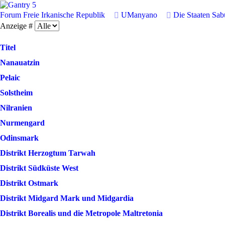
Forum
Freie Irkanische Republik
UManyano
Die Staaten Sa
Anzeige #
Titel
Nanauatzin
Pelaic
Solstheim
Nilranien
Nurmengard
Odinsmark
Distrikt Herzogtum Tarwah
Distrikt Südküste West
Distrikt Ostmark
Distrikt Midgard Mark und Midgardia
Distrikt Borealis und die Metropole Maltretonia