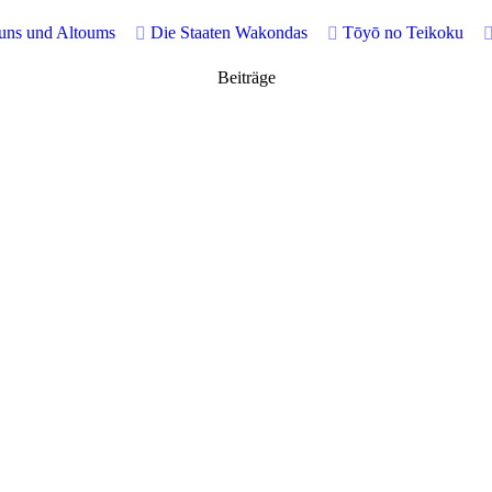
buns und Altoums
Die Staaten Wakondas
Tōyō no Teikoku
Beiträge