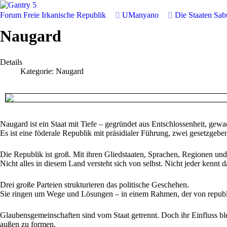
Forum
Freie Irkanische Republik
UManyano
Die Staaten Sa
Naugard
Details
Kategorie:
Naugard
Naugard ist ein Staat mit Tiefe – gegründet aus Entschlossenheit, gewac
Es ist eine föderale Republik mit präsidialer Führung, zwei gesetzge
Die Republik ist groß. Mit ihren Gliedstaaten, Sprachen, Regionen un
Nicht alles in diesem Land versteht sich von selbst. Nicht jeder kennt da
Drei große Parteien strukturieren das politische Geschehen.
Sie ringen um Wege und Lösungen – in einem Rahmen, der von republi
Glaubensgemeinschaften sind vom Staat getrennt. Doch ihr Einfluss b
außen zu formen.