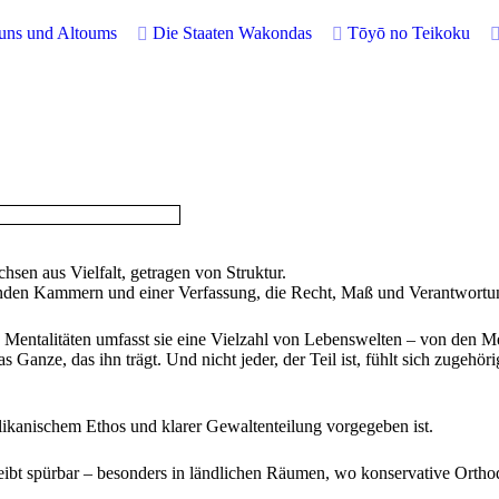
buns und Altoums
Die Staaten Wakondas
Tōyō no Teikoku
hsen aus Vielfalt, getragen von Struktur.
benden Kammern und einer Verfassung, die Recht, Maß und Verantwortun
d Mentalitäten umfasst sie eine Vielzahl von Lebenswelten – von den 
s Ganze, das ihn trägt. Und nicht jeder, der Teil ist, fühlt sich zugehöri
kanischem Ethos und klarer Gewaltenteilung vorgegeben ist.
leibt spürbar – besonders in ländlichen Räumen, wo konservative Orth