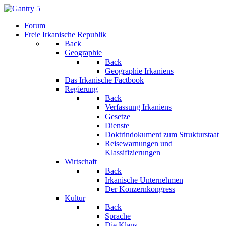
Forum
Freie Irkanische Republik
Back
Geographie
Back
Geographie Irkaniens
Das Irkanische Factbook
Regierung
Back
Verfassung Irkaniens
Gesetze
Dienste
Doktrindokument zum Strukturstaat
Reisewarnungen und
Klassifizierungen
Wirtschaft
Back
Irkanische Unternehmen
Der Konzernkongress
Kultur
Back
Sprache
Die Klans