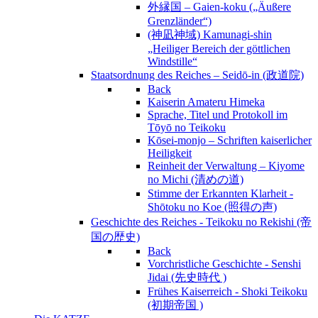
外縁国 – Gaien-koku („Äußere
Grenzländer“)
(神凪神域) Kamunagi-shin
„Heiliger Bereich der göttlichen
Windstille“
Staatsordnung des Reiches – Seidō-in (政道院)
Back
Kaiserin Amateru Himeka
Sprache, Titel und Protokoll im
Tōyō no Teikoku
Kōsei-monjo – Schriften kaiserlicher
Heiligkeit
Reinheit der Verwaltung – Kiyome
no Michi (清めの道)
Stimme der Erkannten Klarheit -
Shōtoku no Koe (照得の声)
Geschichte des Reiches - Teikoku no Rekishi (帝
国の歴史)
Back
Vorchristliche Geschichte - Senshi
Jidai (先史時代 )
Frühes Kaiserreich - Shoki Teikoku
(初期帝国 )