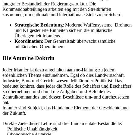
integraler Bestandteil der Regierungsstruktur. Die
Kommandoabteilungen arbeiten eng mit den Streitkräften
zusammen, um nationale und internationale Ziele zu erreichen.
Strategische Bedeutung
: Moderne Waffensysteme, Drohnen
und KI-gesteuerte Einheiten sichern die militärische
Überlegenheit Irkaniens.
Koordination
: Der Generalstab überwacht sämtliche
militärischen Operationen.
DIe Amm'ne Doktrin
Jeder Irkanier ist dazu angehalten aam'ne-Haltung zu jedem
erdenklichen Thema einzunehmen. Egal ob dies Landwirtschaft,
Industrie, Bau- und Gerichtswesen, Militär oder Politik ist. Das
bedeutet konkret, dass jeder die Rolle des Schaffers und Erschaffers
zu übernehmen und damit die Aufgaben und Befehle des
Zentralkommandos und dessen Beschlüsse um- und durchzusetzen
hat.
Irkanier sind Subjekt, das Handelnde Element, der Geschichte und
der Zukunft.
Direkte Ziele dieser Lehre sind drei fundamentale Bestandteile:
Politische Unabhängigkeit
Ökonomische Autarkie