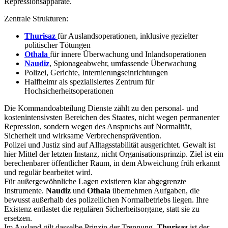
Repressionsapparate.
Zentrale Strukturen:
Thurisaz
für Auslandsoperationen, inklusive gezielter
politischer Tötungen
Othala
für innere Überwachung und Inlandsoperationen
Naudiz
, Spionageabwehr, umfassende Überwachung
Polizei, Gerichte, Internierungseinrichtungen
Halfheimr als spezialisiertes Zentrum für
Hochsicherheitsoperationen
Die Kommandoabteilung Dienste zählt zu den personal- und
kostenintensivsten Bereichen des Staates, nicht wegen permanenter
Repression, sondern wegen des Anspruchs auf Normalität,
Sicherheit und wirksame Verbrechensprävention.
Polizei und Justiz sind auf Alltagsstabilität ausgerichtet. Gewalt ist
hier Mittel der letzten Instanz, nicht Organisationsprinzip. Ziel ist ein
berechenbarer öffentlicher Raum, in dem Abweichung früh erkannt
und regulär bearbeitet wird.
Für außergewöhnliche Lagen existieren klar abgegrenzte
Instrumente.
Naudiz
und
Othala
übernehmen Aufgaben, die
bewusst außerhalb des polizeilichen Normalbetriebs liegen. Ihre
Existenz entlastet die regulären Sicherheitsorgane, statt sie zu
ersetzen.
Im Ausland gilt dasselbe Prinzip der Trennung.
Thurisaz
ist der