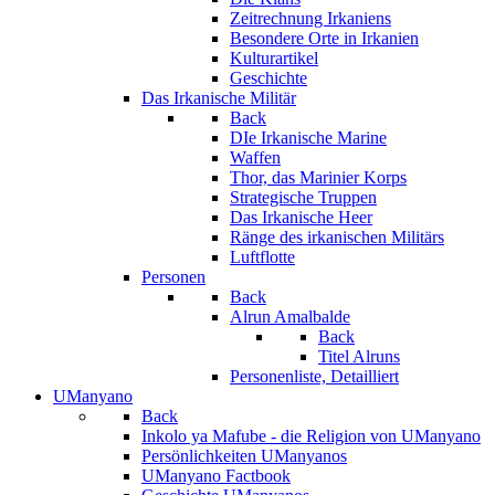
Zeitrechnung Irkaniens
Besondere Orte in Irkanien
Kulturartikel
Geschichte
Das Irkanische Militär
Back
DIe Irkanische Marine
Waffen
Thor, das Marinier Korps
Strategische Truppen
Das Irkanische Heer
Ränge des irkanischen Militärs
Luftflotte
Personen
Back
Alrun Amalbalde
Back
Titel Alruns
Personenliste, Detailliert
UManyano
Back
Inkolo ya Mafube - die Religion von UManyano
Persönlichkeiten UManyanos
UManyano Factbook