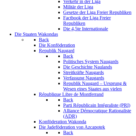
Verkehr in der Liga
Militär der Liga
Gesetze der Liga Freier Republiken
Factbook der Liga Freier
Republiken
Die 4,5te Internationale
Die Staaten Wakondas
Back
Die Konföderation
Republik Naugard
Back
Politisches System Naugards
Die Geschichte Naulands
Streitkräfte Naugards
Verfassung Naugards
Republik Naugard – Ursprung &
Wesen eines Staates aus vielen
République Libre de Montferrand
Back
Parti Républicain Intégraliste (PRI)
Alliance Démocratique Rationaliste
(ADR)
Konföderation Wakonda
Die Jadeföderation von Azcapotek
Back