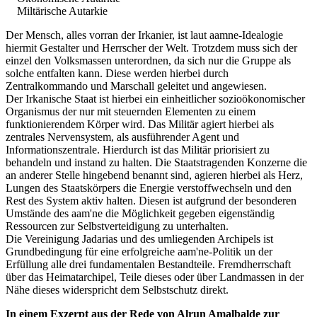
Miltärische Autarkie
Der Mensch, alles vorran der Irkanier, ist laut aamne-Idealogie
hiermit Gestalter und Herrscher der Welt. Trotzdem muss sich der
einzel den Volksmassen unterordnen, da sich nur die Gruppe als
solche entfalten kann. Diese werden hierbei durch
Zentralkommando und Marschall geleitet und angewiesen.
Der Irkanische Staat ist hierbei ein einheitlicher sozioökonomischer
Organismus der nur mit steuernden Elementen zu einem
funktionierendem Körper wird. Das Militär agiert hierbei als
zentrales Nervensystem, als ausführender Agent und
Informationszentrale. Hierdurch ist das Militär priorisiert zu
behandeln und instand zu halten. Die Staatstragenden Konzerne die
an anderer Stelle hingebend benannt sind, agieren hierbei als Herz,
Lungen des Staatskörpers die Energie verstoffwechseln und den
Rest des System aktiv halten. Diesen ist aufgrund der besonderen
Umstände des aam'ne die Möglichkeit gegeben eigenständig
Ressourcen zur Selbstverteidigung zu unterhalten.
Die Vereinigung Jadarias und des umliegenden Archipels ist
Grundbedingung für eine erfolgreiche aam'ne-Politik un der
Erfüllung alle drei fundamentalen Bestandteile. Fremdherrschaft
über das Heimatarchipel, Teile dieses oder über Landmassen in der
Nähe dieses widerspricht dem Selbstschutz direkt.
In einem Exzerpt aus der Rede von Alrun Amalbalde zur