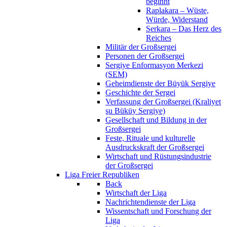
beginnt
Raplakara – Wüste,
Würde, Widerstand
Serkara – Das Herz des
Reiches
Militär der Großsergei
Personen der Großsergei
Sergiye Enformasyon Merkezi
(SEM)
Geheimdienste der Büyük Sergiye
Geschichte der Sergei
Verfassung der Großsergei (Kraliyet
şu Büküy Sergiye)
Gesellschaft und Bildung in der
Großsergei
Feste, Rituale und kulturelle
Ausdruckskraft der Großsergei
Wirtschaft und Rüstungsindustrie
der Großsergei
Liga Freier Republiken
Back
Wirtschaft der Liga
Nachrichtendienste der Liga
Wissentschaft und Forschung der
Liga