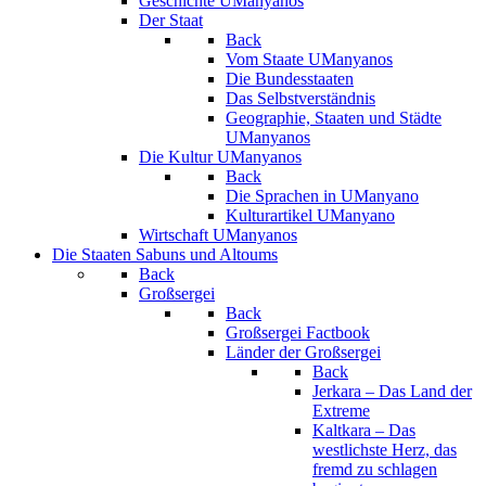
Geschichte UManyanos
Der Staat
Back
Vom Staate UManyanos
Die Bundesstaaten
Das Selbstverständnis
Geographie, Staaten und Städte
UManyanos
Die Kultur UManyanos
Back
Die Sprachen in UManyano
Kulturartikel UManyano
Wirtschaft UManyanos
Die Staaten Sabuns und Altoums
Back
Großsergei
Back
Großsergei Factbook
Länder der Großsergei
Back
Jerkara – Das Land der
Extreme
Kaltkara – Das
westlichste Herz, das
fremd zu schlagen