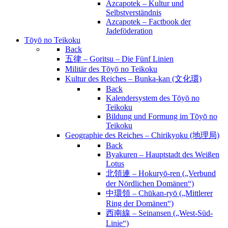
Azcapotek – Kultur und
Selbstverständnis
Azcapotek – Factbook der
Jadeföderation
Tōyō no Teikoku
Back
五律 – Goritsu – Die Fünf Linien
Militär des Tōyō no Teikoku
Kultur des Reiches – Bunka-kan (文化環)
Back
Kalendersystem des Tōyō no
Teikoku
Bildung und Formung im Tōyō no
Teikoku
Geographie des Reiches – Chirikyoku (地理局)
Back
Byakuren – Hauptstadt des Weißen
Lotus
北領連 – Hokuryō-ren („Verbund
der Nördlichen Domänen“)
中環領 – Chūkan-ryō („Mittlerer
Ring der Domänen“)
西南線 – Seinansen („West-Süd-
Linie“)