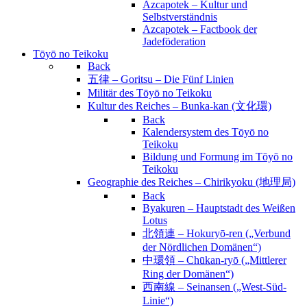
Azcapotek – Kultur und
Selbstverständnis
Azcapotek – Factbook der
Jadeföderation
Tōyō no Teikoku
Back
五律 – Goritsu – Die Fünf Linien
Militär des Tōyō no Teikoku
Kultur des Reiches – Bunka-kan (文化環)
Back
Kalendersystem des Tōyō no
Teikoku
Bildung und Formung im Tōyō no
Teikoku
Geographie des Reiches – Chirikyoku (地理局)
Back
Byakuren – Hauptstadt des Weißen
Lotus
北領連 – Hokuryō-ren („Verbund
der Nördlichen Domänen“)
中環領 – Chūkan-ryō („Mittlerer
Ring der Domänen“)
西南線 – Seinansen („West-Süd-
Linie“)