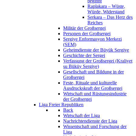
beginnt
Raplakara – Wüste,
Würde, Widerstand
Serkara – Das Herz des
Reiches
Militär der Großsergei
Personen der Großsergei
Sergiye Enformasyon Merkezi
(SEM)
Geheimdienste der Büyük Sergiye
Geschichte der Sergei
Verfassung der Großsergei (Kraliyet
şu Büküy Sergiye)
Gesellschaft und Bildung in der
Großsergei
Feste, Rituale und kulturelle
Ausdruckskraft der Großsergei
Wirtschaft und Rüstungsindustrie
der Großsergei
Liga Freier Republiken
Back
Wirtschaft der Liga
Nachrichtendienste der Liga
Wissentschaft und Forschung der
Liga