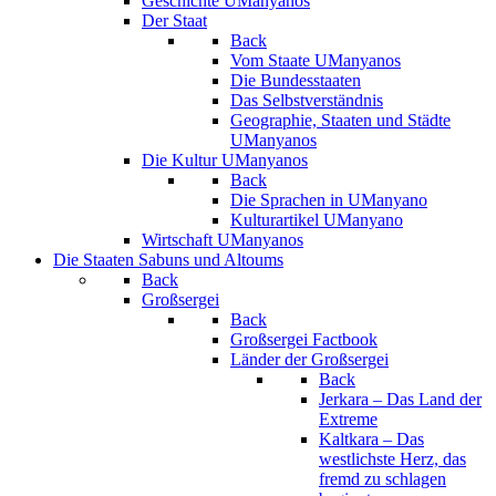
Geschichte UManyanos
Der Staat
Back
Vom Staate UManyanos
Die Bundesstaaten
Das Selbstverständnis
Geographie, Staaten und Städte
UManyanos
Die Kultur UManyanos
Back
Die Sprachen in UManyano
Kulturartikel UManyano
Wirtschaft UManyanos
Die Staaten Sabuns und Altoums
Back
Großsergei
Back
Großsergei Factbook
Länder der Großsergei
Back
Jerkara – Das Land der
Extreme
Kaltkara – Das
westlichste Herz, das
fremd zu schlagen