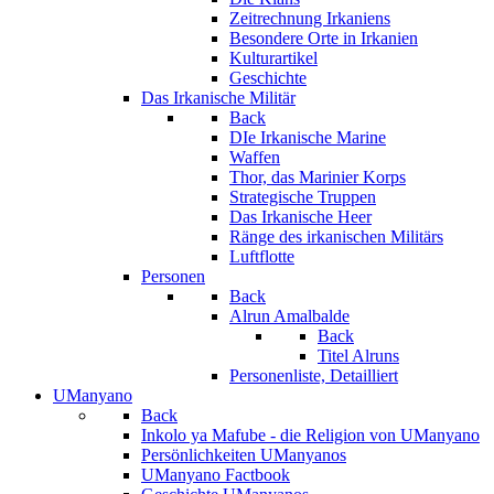
Zeitrechnung Irkaniens
Besondere Orte in Irkanien
Kulturartikel
Geschichte
Das Irkanische Militär
Back
DIe Irkanische Marine
Waffen
Thor, das Marinier Korps
Strategische Truppen
Das Irkanische Heer
Ränge des irkanischen Militärs
Luftflotte
Personen
Back
Alrun Amalbalde
Back
Titel Alruns
Personenliste, Detailliert
UManyano
Back
Inkolo ya Mafube - die Religion von UManyano
Persönlichkeiten UManyanos
UManyano Factbook