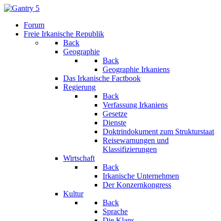
Forum
Freie Irkanische Republik
Back
Geographie
Back
Geographie Irkaniens
Das Irkanische Factbook
Regierung
Back
Verfassung Irkaniens
Gesetze
Dienste
Doktrindokument zum Strukturstaat
Reisewarnungen und
Klassifizierungen
Wirtschaft
Back
Irkanische Unternehmen
Der Konzernkongress
Kultur
Back
Sprache
Die Klans