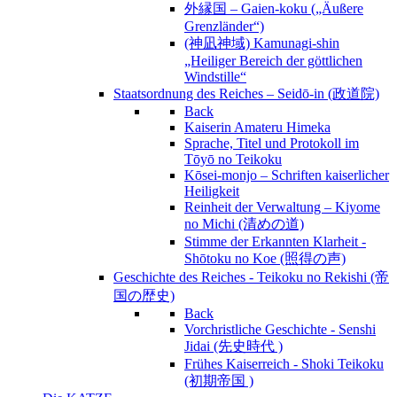
外縁国 – Gaien-koku („Äußere
Grenzländer“)
(神凪神域) Kamunagi-shin
„Heiliger Bereich der göttlichen
Windstille“
Staatsordnung des Reiches – Seidō-in (政道院)
Back
Kaiserin Amateru Himeka
Sprache, Titel und Protokoll im
Tōyō no Teikoku
Kōsei-monjo – Schriften kaiserlicher
Heiligkeit
Reinheit der Verwaltung – Kiyome
no Michi (清めの道)
Stimme der Erkannten Klarheit -
Shōtoku no Koe (照得の声)
Geschichte des Reiches - Teikoku no Rekishi (帝
国の歴史)
Back
Vorchristliche Geschichte - Senshi
Jidai (先史時代 )
Frühes Kaiserreich - Shoki Teikoku
(初期帝国 )