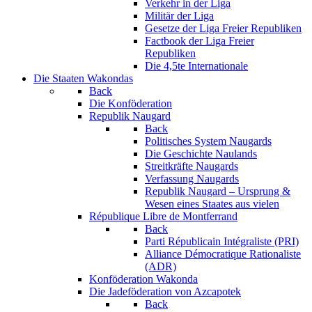
Verkehr in der Liga
Militär der Liga
Gesetze der Liga Freier Republiken
Factbook der Liga Freier
Republiken
Die 4,5te Internationale
Die Staaten Wakondas
Back
Die Konföderation
Republik Naugard
Back
Politisches System Naugards
Die Geschichte Naulands
Streitkräfte Naugards
Verfassung Naugards
Republik Naugard – Ursprung &
Wesen eines Staates aus vielen
République Libre de Montferrand
Back
Parti Républicain Intégraliste (PRI)
Alliance Démocratique Rationaliste
(ADR)
Konföderation Wakonda
Die Jadeföderation von Azcapotek
Back