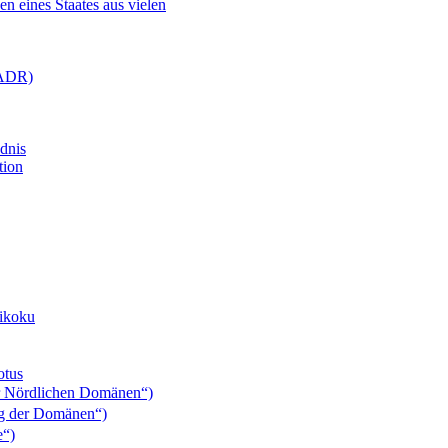
 eines Staates aus vielen
(ADR)
dnis
tion
ikoku
otus
 Nördlichen Domänen“)
g der Domänen“)
“)