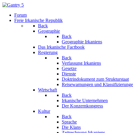
Forum
Freie Irkanische Republik
Back
Geographie
Back
Geographie Irkaniens
Das Irkanische Factbook
Regierung
Back
Verfassung Irkaniens
Gesetze
Dienste
Doktrindokument zum Strukturstaat
Reisewarnungen und Klassifizierung
Wirtschaft
Back
Irkanische Unternehmen
Der Konzernkongress
Kultur
Back
Sprache
Die Klans
Zeitrechnung Irkaniens