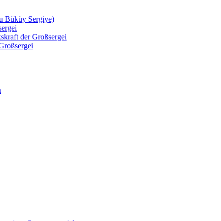
şu Büküy Sergiye)
sergei
kskraft der Großsergei
 Großsergei
a