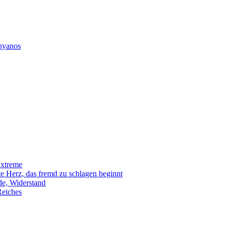
nyanos
Extreme
te Herz, das fremd zu schlagen beginnt
e, Widerstand
Reiches