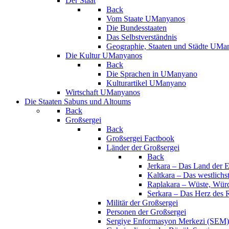
Der Staat
Back
Vom Staate UManyanos
Die Bundesstaaten
Das Selbstverständnis
Geographie, Staaten und Städte UMa
Die Kultur UManyanos
Back
Die Sprachen in UManyano
Kulturartikel UManyano
Wirtschaft UManyanos
Die Staaten Sabuns und Altoums
Back
Großsergei
Back
Großsergei Factbook
Länder der Großsergei
Back
Jerkara – Das Land der 
Kaltkara – Das westlichs
Raplakara – Wüste, Würd
Serkara – Das Herz des 
Militär der Großsergei
Personen der Großsergei
Sergiye Enformasyon Merkezi (SEM)