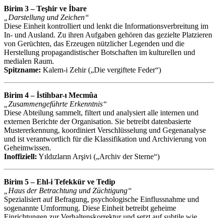
Birim 3 – Teşhir ve İbare
„Darstellung und Zeichen“
Diese Einheit kontrolliert und lenkt die Informationsverbreitung im
In- und Ausland. Zu ihren Aufgaben gehören das gezielte Platzieren
von Gerüchten, das Erzeugen nützlicher Legenden und die
Herstellung propagandistischer Botschaften im kulturellen und
medialen Raum.
Spitzname:
Kalem-i Zehir („Die vergiftete Feder“)
Birim 4 – İstihbar-ı Mecmûa
„Zusammengeführte Erkenntnis“
Diese Abteilung sammelt, filtert und analysiert alle internen und
externen Berichte der Organisation. Sie betreibt datenbasierte
Mustererkennung, koordiniert Verschlüsselung und Gegenanalyse
und ist verantwortlich für die Klassifikation und Archivierung von
Geheimwissen.
Inoffiziell:
Yıldızların Arşivi („Archiv der Sterne“)
Birim 5 – Ehl-i Tefekkür ve Tedip
„Haus der Betrachtung und Züchtigung“
Spezialisiert auf Befragung, psychologische Einflussnahme und
sogenannte Umformung. Diese Einheit betreibt geheime
Einrichtungen zur Verhaltenskorrektur und setzt auf subtile wie