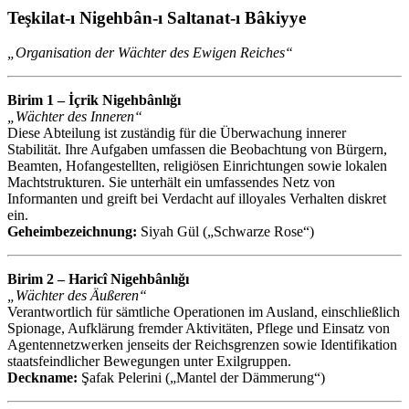
Teşkilat-ı Nigehbân-ı Saltanat-ı Bâkiyye
„Organisation der Wächter des Ewigen Reiches“
Birim 1 – İçrik Nigehbânlığı
„Wächter des Inneren“
Diese Abteilung ist zuständig für die Überwachung innerer
Stabilität. Ihre Aufgaben umfassen die Beobachtung von Bürgern,
Beamten, Hofangestellten, religiösen Einrichtungen sowie lokalen
Machtstrukturen. Sie unterhält ein umfassendes Netz von
Informanten und greift bei Verdacht auf illoyales Verhalten diskret
ein.
Geheimbezeichnung:
Siyah Gül („Schwarze Rose“)
Birim 2 – Haricî Nigehbânlığı
„Wächter des Äußeren“
Verantwortlich für sämtliche Operationen im Ausland, einschließlich
Spionage, Aufklärung fremder Aktivitäten, Pflege und Einsatz von
Agentennetzwerken jenseits der Reichsgrenzen sowie Identifikation
staatsfeindlicher Bewegungen unter Exilgruppen.
Deckname:
Şafak Pelerini („Mantel der Dämmerung“)