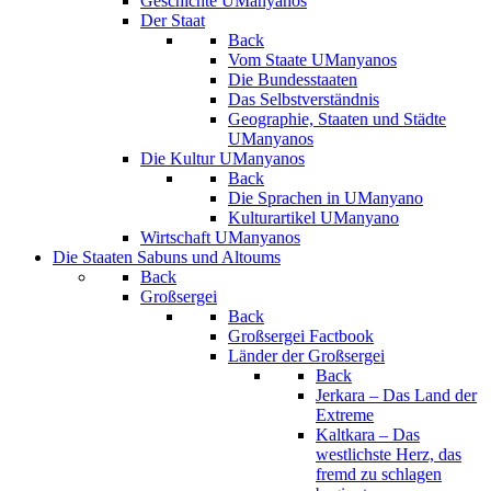
Geschichte UManyanos
Der Staat
Back
Vom Staate UManyanos
Die Bundesstaaten
Das Selbstverständnis
Geographie, Staaten und Städte
UManyanos
Die Kultur UManyanos
Back
Die Sprachen in UManyano
Kulturartikel UManyano
Wirtschaft UManyanos
Die Staaten Sabuns und Altoums
Back
Großsergei
Back
Großsergei Factbook
Länder der Großsergei
Back
Jerkara – Das Land der
Extreme
Kaltkara – Das
westlichste Herz, das
fremd zu schlagen