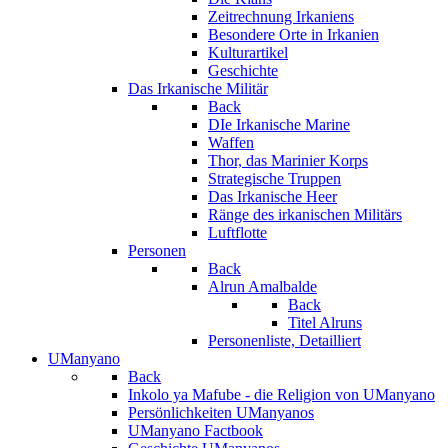
Zeitrechnung Irkaniens
Besondere Orte in Irkanien
Kulturartikel
Geschichte
Das Irkanische Militär
Back
DIe Irkanische Marine
Waffen
Thor, das Marinier Korps
Strategische Truppen
Das Irkanische Heer
Ränge des irkanischen Militärs
Luftflotte
Personen
Back
Alrun Amalbalde
Back
Titel Alruns
Personenliste, Detailliert
UManyano
Back
Inkolo ya Mafube - die Religion von UManyano
Persönlichkeiten UManyanos
UManyano Factbook