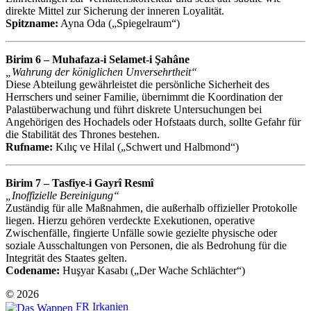
direkte Mittel zur Sicherung der inneren Loyalität.
Spitzname:
Ayna Oda („Spiegelraum“)
Birim 6 – Muhafaza-i Selamet-i Şahâne
„Wahrung der königlichen Unversehrtheit“
Diese Abteilung gewährleistet die persönliche Sicherheit des
Herrschers und seiner Familie, übernimmt die Koordination der
Palastüberwachung und führt diskrete Untersuchungen bei
Angehörigen des Hochadels oder Hofstaats durch, sollte Gefahr für
die Stabilität des Thrones bestehen.
Rufname:
Kılıç ve Hilal („Schwert und Halbmond“)
Birim 7 – Tasfiye-i Gayrî Resmî
„Inoffizielle Bereinigung“
Zuständig für alle Maßnahmen, die außerhalb offizieller Protokolle
liegen. Hierzu gehören verdeckte Exekutionen, operative
Zwischenfälle, fingierte Unfälle sowie gezielte physische oder
soziale Ausschaltungen von Personen, die als Bedrohung für die
Integrität des Staates gelten.
Codename:
Huşyar Kasabı („Der Wache Schlächter“)
© 2026
FR Irkanien