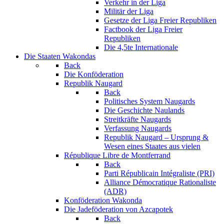
Verkehr in der Liga
Militär der Liga
Gesetze der Liga Freier Republiken
Factbook der Liga Freier
Republiken
Die 4,5te Internationale
Die Staaten Wakondas
Back
Die Konföderation
Republik Naugard
Back
Politisches System Naugards
Die Geschichte Naulands
Streitkräfte Naugards
Verfassung Naugards
Republik Naugard – Ursprung &
Wesen eines Staates aus vielen
République Libre de Montferrand
Back
Parti Républicain Intégraliste (PRI)
Alliance Démocratique Rationaliste
(ADR)
Konföderation Wakonda
Die Jadeföderation von Azcapotek
Back