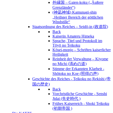
外縁国 – Gaien-koku („Äußere
Grenzländer“)
(神凪神域) Kamunagi-shin
„Heiliger Bereich der göttlichen
Windstille“
Staatsordnung des Reiches – Seidō-in (政道院)
Back
Kaiserin Amateru Himeka
Sprache, Titel und Protokoll im
Tōyō no Teikoku
Kōsei-monjo – Schriften kaiserlicher
Heiligkeit
Reinheit der Verwaltung – Kiyome
no Michi (清めの道)
Stimme der Erkannten Klarheit -
Shōtoku no Koe (照得の声)
Geschichte des Reiches - Teikoku no Rekishi (帝
国の歴史)
Back
Vorchristliche Geschichte - Senshi
Jidai (先史時代 )
Frühes Kaiserreich - Shoki Teikoku
(初期帝国 )