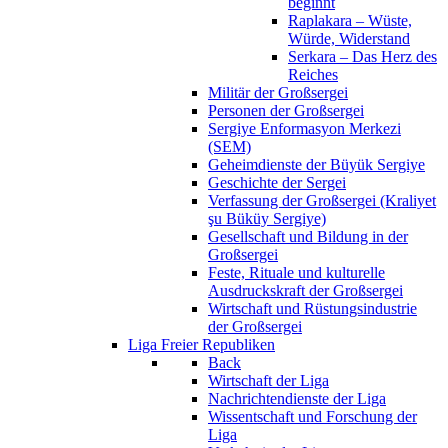
beginnt
Raplakara – Wüste,
Würde, Widerstand
Serkara – Das Herz des
Reiches
Militär der Großsergei
Personen der Großsergei
Sergiye Enformasyon Merkezi
(SEM)
Geheimdienste der Büyük Sergiye
Geschichte der Sergei
Verfassung der Großsergei (Kraliyet
şu Büküy Sergiye)
Gesellschaft und Bildung in der
Großsergei
Feste, Rituale und kulturelle
Ausdruckskraft der Großsergei
Wirtschaft und Rüstungsindustrie
der Großsergei
Liga Freier Republiken
Back
Wirtschaft der Liga
Nachrichtendienste der Liga
Wissentschaft und Forschung der
Liga