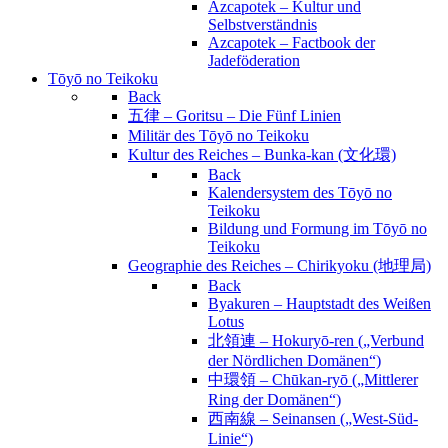
Azcapotek – Kultur und
Selbstverständnis
Azcapotek – Factbook der
Jadeföderation
Tōyō no Teikoku
Back
五律 – Goritsu – Die Fünf Linien
Militär des Tōyō no Teikoku
Kultur des Reiches – Bunka-kan (文化環)
Back
Kalendersystem des Tōyō no
Teikoku
Bildung und Formung im Tōyō no
Teikoku
Geographie des Reiches – Chirikyoku (地理局)
Back
Byakuren – Hauptstadt des Weißen
Lotus
北領連 – Hokuryō-ren („Verbund
der Nördlichen Domänen“)
中環領 – Chūkan-ryō („Mittlerer
Ring der Domänen“)
西南線 – Seinansen („West-Süd-
Linie“)