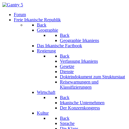
Forum
Freie Irkanische Republik
Back
Geographie
Back
Geographie Irkaniens
Das Irkanische Factbook
Regierung
Back
Verfassung Irkaniens
Gesetze
Dienste
Doktrindokument zum Strukturstaat
Reisewarnungen und
Klassifizierungen
Wirtschaft
Back
Irkanische Unternehmen
Der Konzernkongress
Kultur
Back
Sprache
Die Klans