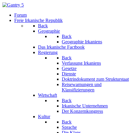
Forum
Freie Irkanische Republik
Back
Geographie
Back
Geographie Irkaniens
Das Irkanische Factbook
Regierung
Back
Verfassung Irkaniens
Gesetze
Dienste
Doktrindokument zum Strukturstaat
Reisewarnungen und
Klassifizierungen
Wirtschaft
Back
Irkanische Unternehmen
Der Konzernkongress
Kultur
Back
Sprache
Die Klans