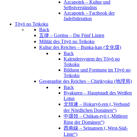
Azcapotek – Kultur und
Selbstverständnis
Azcapotek – Factbook der
Jadeföderation
Tōyō no Teikoku
Back
五律 – Goritsu – Die Fünf Linien
Militär des Tōyō no Teikoku
Kultur des Reiches – Bunka-kan (文化環)
Back
Kalendersystem des Tōyō no
Teikoku
Bildung und Formung im Tōyō no
Teikoku
Geographie des Reiches – Chirikyoku (地理局)
Back
Byakuren – Hauptstadt des Weißen
Lotus
北領連 – Hokuryō-ren („Verbund
der Nördlichen Domänen“)
中環領 – Chūkan-ryō („Mittlerer
Ring der Domänen“)
西南線 – Seinansen („West-Süd-
Linie“)