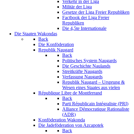
Verkehr in der Liga
Militär der Liga
Gesetze der Liga Freier Republiken
Factbook der Liga Freier
Republiken
Die 4,5te Internationale
Die Staaten Wakondas
Back
Die Konföderation
Republik Naugard
Back
Politisches System Naugards
Die Geschichte Naulands
Streitkräfte Naugards
Verfassung Naugards
Republik Naugard – Ursprung &
Wesen eines Staates aus vielen
République Libre de Montferrand
Back
Parti Républicain Intégraliste (PRI)
Alliance Démocratique Rationaliste
(ADR)
Konföderation Wakonda
Die Jadeföderation von Azcapotek
Back