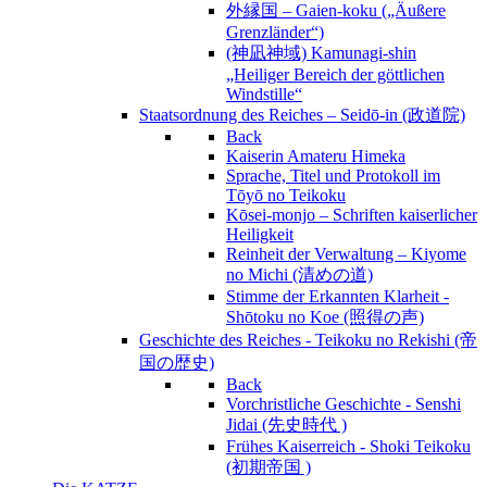
外縁国 – Gaien-koku („Äußere
Grenzländer“)
(神凪神域) Kamunagi-shin
„Heiliger Bereich der göttlichen
Windstille“
Staatsordnung des Reiches – Seidō-in (政道院)
Back
Kaiserin Amateru Himeka
Sprache, Titel und Protokoll im
Tōyō no Teikoku
Kōsei-monjo – Schriften kaiserlicher
Heiligkeit
Reinheit der Verwaltung – Kiyome
no Michi (清めの道)
Stimme der Erkannten Klarheit -
Shōtoku no Koe (照得の声)
Geschichte des Reiches - Teikoku no Rekishi (帝
国の歴史)
Back
Vorchristliche Geschichte - Senshi
Jidai (先史時代 )
Frühes Kaiserreich - Shoki Teikoku
(初期帝国 )