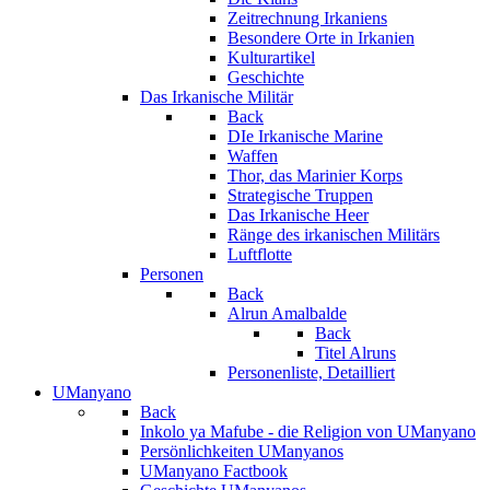
Zeitrechnung Irkaniens
Besondere Orte in Irkanien
Kulturartikel
Geschichte
Das Irkanische Militär
Back
DIe Irkanische Marine
Waffen
Thor, das Marinier Korps
Strategische Truppen
Das Irkanische Heer
Ränge des irkanischen Militärs
Luftflotte
Personen
Back
Alrun Amalbalde
Back
Titel Alruns
Personenliste, Detailliert
UManyano
Back
Inkolo ya Mafube - die Religion von UManyano
Persönlichkeiten UManyanos
UManyano Factbook