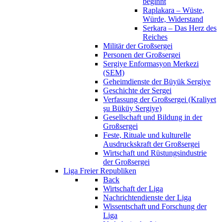
beginnt
Raplakara – Wüste,
Würde, Widerstand
Serkara – Das Herz des
Reiches
Militär der Großsergei
Personen der Großsergei
Sergiye Enformasyon Merkezi
(SEM)
Geheimdienste der Büyük Sergiye
Geschichte der Sergei
Verfassung der Großsergei (Kraliyet
şu Büküy Sergiye)
Gesellschaft und Bildung in der
Großsergei
Feste, Rituale und kulturelle
Ausdruckskraft der Großsergei
Wirtschaft und Rüstungsindustrie
der Großsergei
Liga Freier Republiken
Back
Wirtschaft der Liga
Nachrichtendienste der Liga
Wissentschaft und Forschung der
Liga