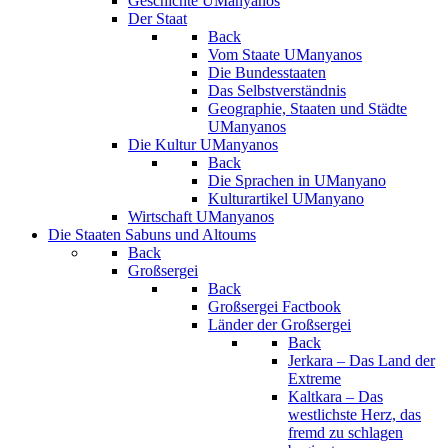
Geschichte UManyanos
Der Staat
Back
Vom Staate UManyanos
Die Bundesstaaten
Das Selbstverständnis
Geographie, Staaten und Städte
UManyanos
Die Kultur UManyanos
Back
Die Sprachen in UManyano
Kulturartikel UManyano
Wirtschaft UManyanos
Die Staaten Sabuns und Altoums
Back
Großsergei
Back
Großsergei Factbook
Länder der Großsergei
Back
Jerkara – Das Land der
Extreme
Kaltkara – Das
westlichste Herz, das
fremd zu schlagen