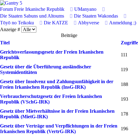
Forum
Freie Irkanische Republik
UManyano
Die Staaten Sabuns und Altoums
Die Staaten Wakondas
Tōyō no Teikoku
Die KATZE
Abbyverse
Anmeldung
;)
Anzeige #
Beiträge
Titel
Zugriffe
Gerichtsverfassungsgesetz der Freien Irkanischen
111
Republik
Gesetz über die Überführung ausländischer
119
Systemidentitäten
Gesetz über Insolvenz und Zahlungsunfähigkeit in der
188
Freien Irkanischen Republik (InsG-IRK)
Verbraucherschutzgesetz der Freien Irkanischen
193
Republik (VSchG-IRK)
Gesetz über Mietverhältnisse in der Freien Irkanischen
178
Republik (MietG-IRK)
Gesetz über Verträge und Verpflichtungen in der Freien
196
Irkanischen Republik (VertrG-IRK)