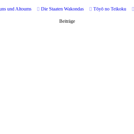
buns und Altoums
Die Staaten Wakondas
Tōyō no Teikoku
Beiträge