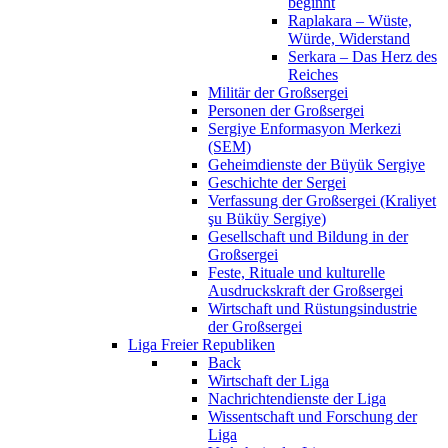
beginnt
Raplakara – Wüste,
Würde, Widerstand
Serkara – Das Herz des
Reiches
Militär der Großsergei
Personen der Großsergei
Sergiye Enformasyon Merkezi
(SEM)
Geheimdienste der Büyük Sergiye
Geschichte der Sergei
Verfassung der Großsergei (Kraliyet
şu Büküy Sergiye)
Gesellschaft und Bildung in der
Großsergei
Feste, Rituale und kulturelle
Ausdruckskraft der Großsergei
Wirtschaft und Rüstungsindustrie
der Großsergei
Liga Freier Republiken
Back
Wirtschaft der Liga
Nachrichtendienste der Liga
Wissentschaft und Forschung der
Liga