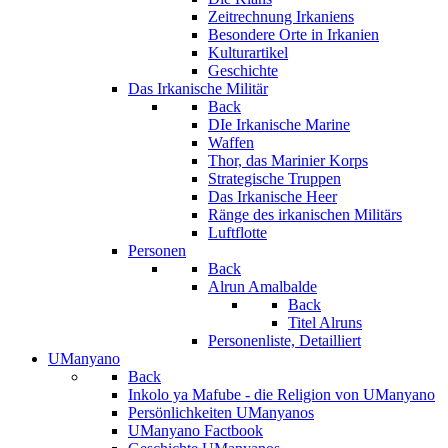
Zeitrechnung Irkaniens
Besondere Orte in Irkanien
Kulturartikel
Geschichte
Das Irkanische Militär
Back
DIe Irkanische Marine
Waffen
Thor, das Marinier Korps
Strategische Truppen
Das Irkanische Heer
Ränge des irkanischen Militärs
Luftflotte
Personen
Back
Alrun Amalbalde
Back
Titel Alruns
Personenliste, Detailliert
UManyano
Back
Inkolo ya Mafube - die Religion von UManyano
Persönlichkeiten UManyanos
UManyano Factbook