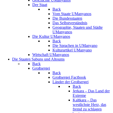
Geschichte UManyanos
Der Staat
Back
Vom Staate UManyanos
Die Bundesstaaten
Das Selbstverständnis
Geographie, Staaten und Städte
UManyanos
Die Kultur UManyanos
Back
Die Sprachen in UManyano
Kulturartikel UManyano
Wirtschaft UManyanos
Die Staaten Sabuns und Altoums
Back
Großsergei
Back
Großsergei Factbook
Länder der Großsergei
Back
Jerkara – Das Land der
Extreme
Kaltkara – Das
westlichste Herz, das
fremd zu schlagen