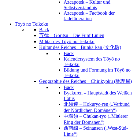
Azcapotek – Kultur und
Selbstverständnis
Azcapotek – Factbook der
Jadeföderation
Tōyō no Teikoku
Back
五律 – Goritsu – Die Fünf Linien
Militär des Tōyō no Teikoku
Kultur des Reiches – Bunka-kan (文化環)
Back
Kalendersystem des Tōyō no
Teikoku
Bildung und Formung im Tōyō no
Teikoku
Geographie des Reiches – Chirikyoku (地理局)
Back
Byakuren – Hauptstadt des Weißen
Lotus
北領連 – Hokuryō-ren („Verbund
der Nördlichen Domänen“)
中環領 – Chūkan-ryō („Mittlerer
Ring der Domänen“)
西南線 – Seinansen („West-Süd-
Linie“)