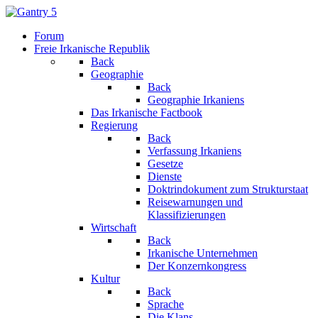
Forum
Freie Irkanische Republik
Back
Geographie
Back
Geographie Irkaniens
Das Irkanische Factbook
Regierung
Back
Verfassung Irkaniens
Gesetze
Dienste
Doktrindokument zum Strukturstaat
Reisewarnungen und
Klassifizierungen
Wirtschaft
Back
Irkanische Unternehmen
Der Konzernkongress
Kultur
Back
Sprache
Die Klans