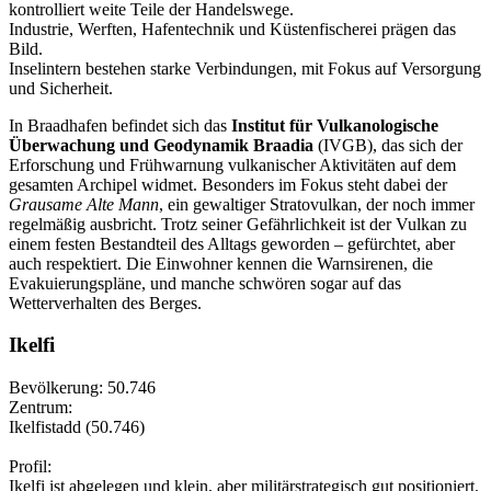
kontrolliert weite Teile der Handelswege.
Industrie, Werften, Hafentechnik und Küstenfischerei prägen das
Bild.
Inselintern bestehen starke Verbindungen, mit Fokus auf Versorgung
und Sicherheit.
In Braadhafen befindet sich das
Institut für Vulkanologische
Überwachung und Geodynamik Braadia
(IVGB), das sich der
Erforschung und Frühwarnung vulkanischer Aktivitäten auf dem
gesamten Archipel widmet. Besonders im Fokus steht dabei der
Grausame Alte Mann
, ein gewaltiger Stratovulkan, der noch immer
regelmäßig ausbricht. Trotz seiner Gefährlichkeit ist der Vulkan zu
einem festen Bestandteil des Alltags geworden – gefürchtet, aber
auch respektiert. Die Einwohner kennen die Warnsirenen, die
Evakuierungspläne, und manche schwören sogar auf das
Wetterverhalten des Berges.
Ikelfi
Bevölkerung: 50.746
Zentrum:
Ikelfistadd (50.746)
Profil:
Ikelfi ist abgelegen und klein, aber militärstrategisch gut positioniert.