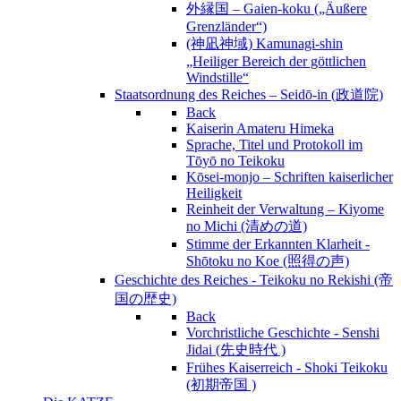
外縁国 – Gaien-koku („Äußere
Grenzländer“)
(神凪神域) Kamunagi-shin
„Heiliger Bereich der göttlichen
Windstille“
Staatsordnung des Reiches – Seidō-in (政道院)
Back
Kaiserin Amateru Himeka
Sprache, Titel und Protokoll im
Tōyō no Teikoku
Kōsei-monjo – Schriften kaiserlicher
Heiligkeit
Reinheit der Verwaltung – Kiyome
no Michi (清めの道)
Stimme der Erkannten Klarheit -
Shōtoku no Koe (照得の声)
Geschichte des Reiches - Teikoku no Rekishi (帝
国の歴史)
Back
Vorchristliche Geschichte - Senshi
Jidai (先史時代 )
Frühes Kaiserreich - Shoki Teikoku
(初期帝国 )