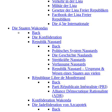
Verkehr in der Liga
Militär der Liga
Gesetze der Liga Freier Republiken
Factbook der Liga Freier
Republiken
Die 4,5te Internationale
Die Staaten Wakondas
Back
Die Konföderation
Republik Naugard
Back
Politisches System Naugards
Die Geschichte Naulands
Streitkräfte Naugards
Verfassung Naugards
Republik Naugard – Ursprung &
Wesen eines Staates aus vielen
République Libre de Montferrand
Back
Parti Républicain Intégraliste (PRI)
Alliance Démocratique Rationaliste
(ADR)
Konföderation Wakonda
Die Jadeföderation von Azcapotek
Back